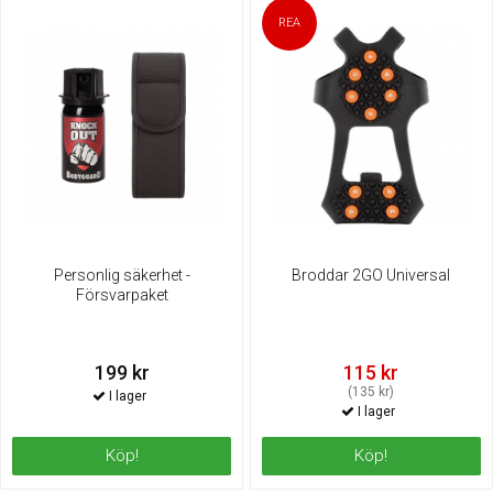
Personlig säkerhet -
Broddar 2GO Universal
Försvarpaket
199 kr
115 kr
(135 kr)
Köp!
Köp!