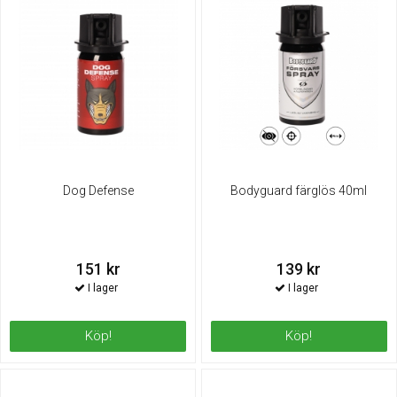
Dog Defense
Bodyguard färglös 40ml
151 kr
139 kr
Köp!
Köp!