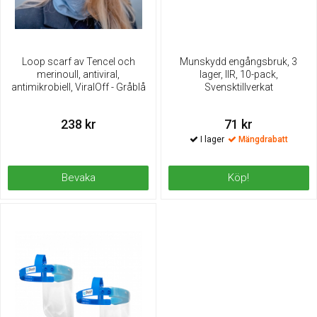
Loop scarf av Tencel och
Munskydd engångsbruk, 3
merinoull, antiviral,
lager, IIR, 10-pack,
antimikrobiell, ViralOff - Gråblå
Svensktillverkat
238 kr
71 kr
Mängdrabatt
Bevaka
Köp!