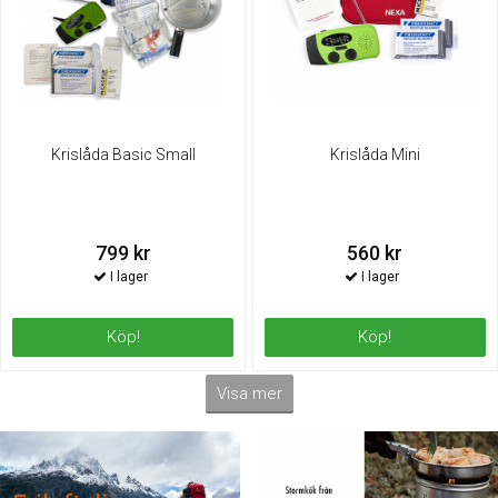
Krislåda Basic Small
Krislåda Mini
799 kr
560 kr
Köp!
Köp!
Visa mer