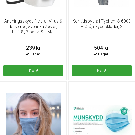
Andningsskydd filtrerar Virus &
Korttidsoverall Tychem® 6000
bakterier, Svenska Zekler,
F. Grå, skyddskläder, S
FFP3V, 3-pack. Stl. M/L
239 kr
504 kr
Köp!
Köp!