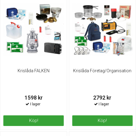
Krislåda FALKEN
Krislåda Företag/Organisation
1598 kr
2792 kr
Köp!
Köp!