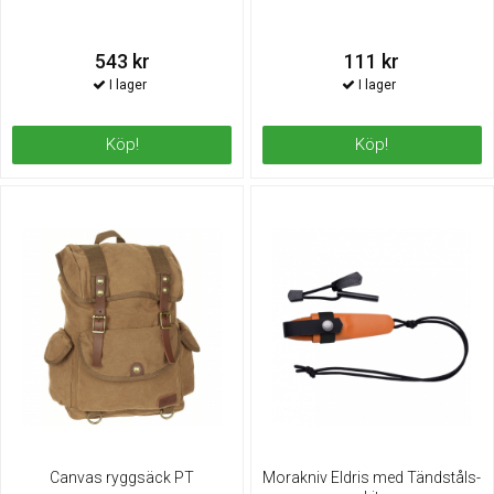
543 kr
111 kr
Köp!
Köp!
Canvas ryggsäck PT
Morakniv Eldris med Tändståls-