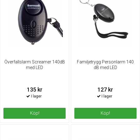
Överfallslarm Screamer 140dB
Familjetrygg Personlarm 140
med LED
dB med LED
135 kr
127 kr
Köp!
Köp!