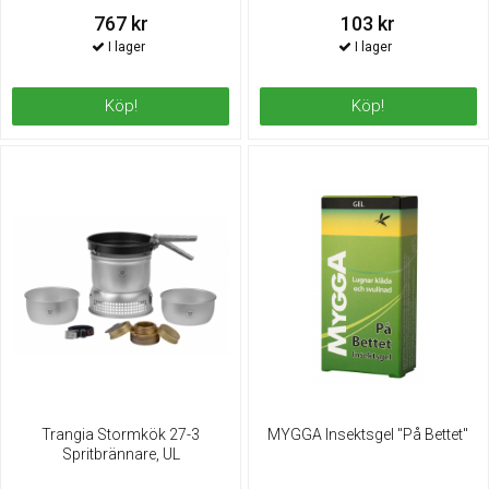
767 kr
103 kr
Köp!
Köp!
Trangia Stormkök 27-3
MYGGA lnsektsgel "På Bettet"
Spritbrännare, UL