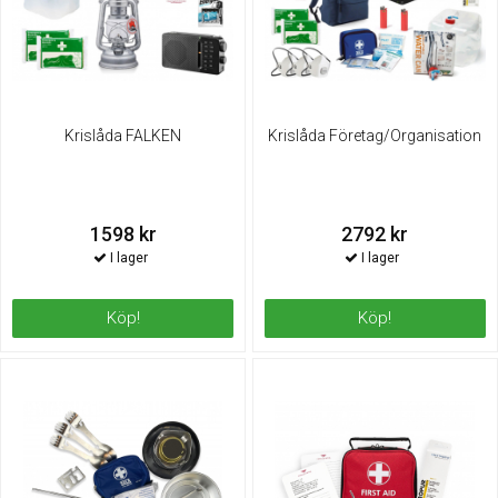
Krislåda FALKEN
Krislåda Företag/Organisation
1598 kr
2792 kr
Köp!
Köp!