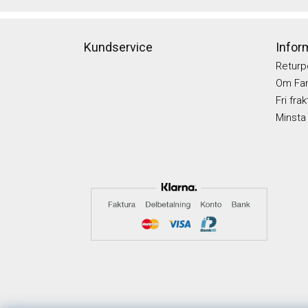
Kundservice
Infor
Returp
Om Fam
Fri fra
Minsta