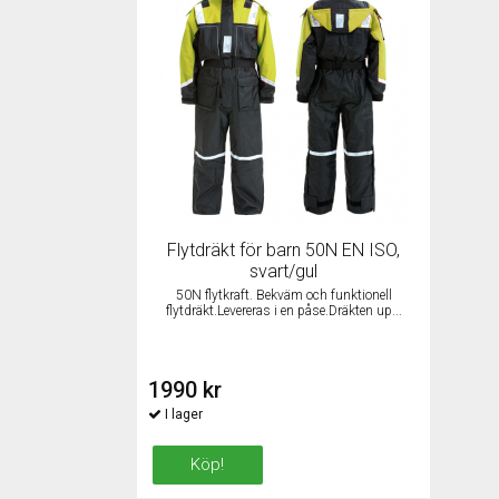
Flytdräkt för barn 50N EN ISO,
svart/gul
50N flytkraft. Bekväm och funktionell
flytdräkt.Levereras i en påse.Dräkten up...
1990 kr
Köp!