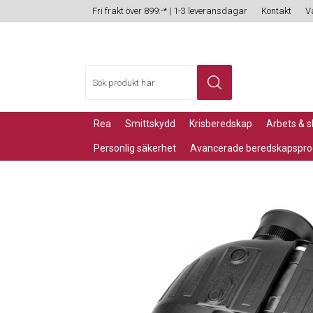
Fri frakt över 899:-* | 1-3 leveransdagar
Kontakt
V
rea
smittskydd
krisberedskap
arbets & 
personlig säkerhet
avancerade beredskapspro
Hem
/
Marina Produkter
/
Allt om marina produkter
/
Kikare