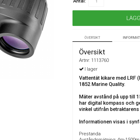
Antal:
LÄG
ÖVERSIKT
INFORMAT
Översikt
Artnr:
1113760
Vattentät kikare med LRF (
1852 Marine Quality.
Mäter avstånd på upp till
har digital kompass och g
vinkel utifrån betraktarens
Informationen visas i synf
Prestanda
Avståndsmätning: 4m-1500m