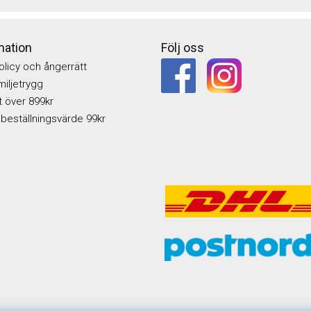
mation
Följ oss
olicy och ångerrätt
iljetrygg
kt över 899kr
 beställningsvärde 99kr