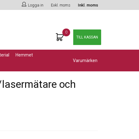
Logga in
Exkl. moms
Inkl. moms
0
TILL KASSAN
erial
hemmet
Varumärken
/lasermätare och