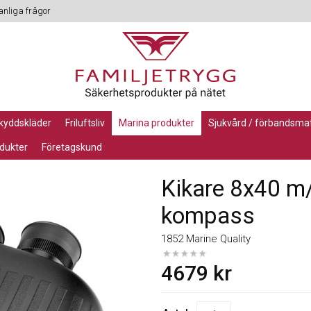
anliga frågor
skyddskläder
friluftsliv
marina produkter
sjukvård / förbandsmat
dukter
företagskund
 8x40 m/lasermätare och kompass
Kikare 8x40 m
kompass
1852 Marine Quality
4679
kr