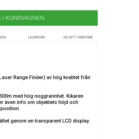
G I KUNDVAGNEN
ION
LEVERANS
GE DITT OMDÖME
Laser Range Finder) av hög kvalitet från
 1500m med hög noggrannhet. Kikaren
er även info om objektets höjd och
 position.
ältet genom en transparent LCD display.