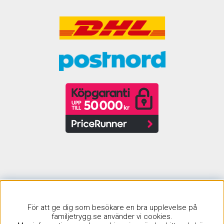
Sagagruppen AB | Startades 2002 |
För att ge dig som besökare en bra upplevelse på
info@familjetrygg.se | Org. nr: 556959-0366
familjetrygg.se använder vi cookies.