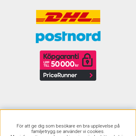
Sagagruppen AB | Startades 2002 |
För att ge dig som besökare en bra upplevelse på
info@familjetrygg.se | Org. nr: 556959-0366
familjetrygg.se använder vi cookies.