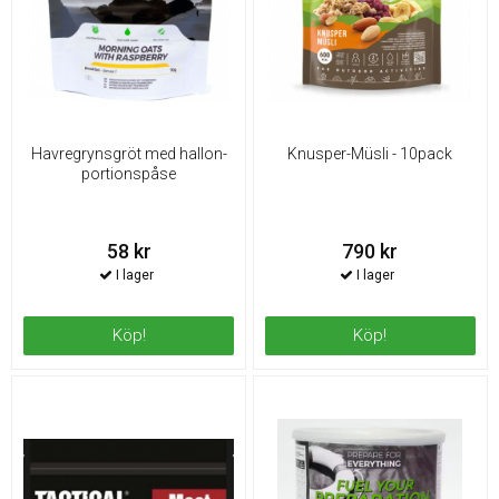
Havregrynsgröt med hallon-
Knusper-Müsli - 10pack
portionspåse
58 kr
790 kr
Köp!
Köp!