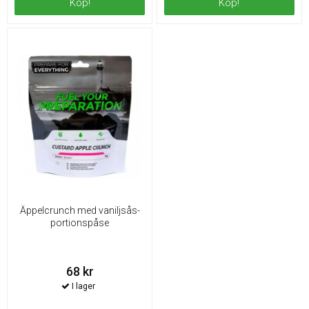
Köp!
Köp!
Äppelcrunch med vaniljsås-
portionspåse
68 kr