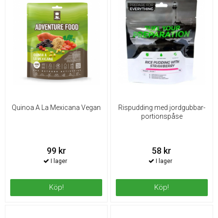
Quinoa A La Mexicana Vegan
Rispudding med jordgubbar-
portionspåse
99 kr
58 kr
Köp!
Köp!