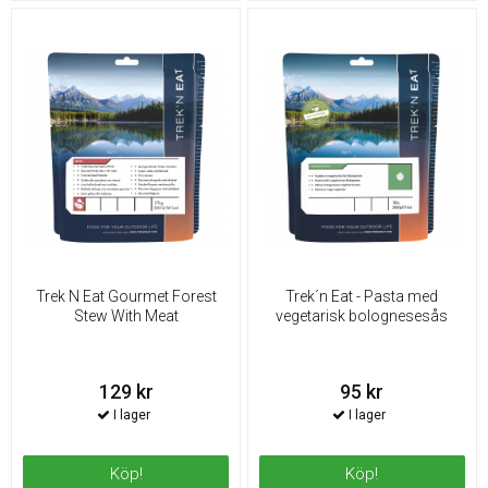
Trek N Eat Gourmet Forest
Trek´n Eat - Pasta med
Stew With Meat
vegetarisk bolognesesås
129 kr
95 kr
Köp!
Köp!