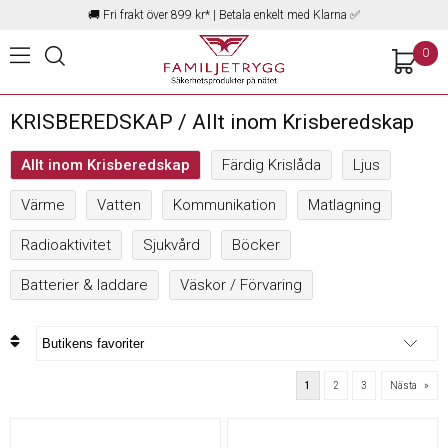
🚚
Fri frakt över 899 kr*
| Betala enkelt med Klarna ✅
0
KRISBEREDSKAP / Allt inom Krisberedskap
Allt inom Krisberedskap
Färdig Krislåda
Ljus
Värme
Vatten
Kommunikation
Matlagning
Radioaktivitet
Sjukvård
Böcker
Batterier & laddare
Väskor / Förvaring
1
2
3
Nästa
»