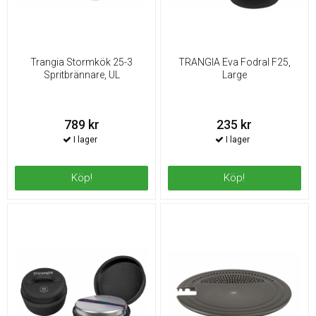
Trangia Stormkök 25-3
TRANGIA Eva Fodral F25,
Spritbrännare, UL
Large
789 kr
235 kr
Köp!
Köp!