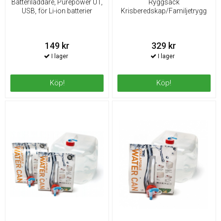
Batteriladdare, Purepower U1,
Ryggsäck
USB, för Li-ion batterier
Krisberedskap/Familjetrygg
149 kr
329 kr
Köp!
Köp!