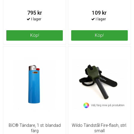
795 kr
109 kr
Köp!
Köp!
BIC® Tändare, 1 st. blandad
Wildo Tändstål Fire-flash, strl.
färg
small