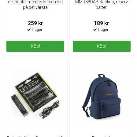
det bästa, men förbereda sig
MMR88DAB Backup, reserv
på det värsta
batteri
259 kr
189 kr
Köp!
Köp!