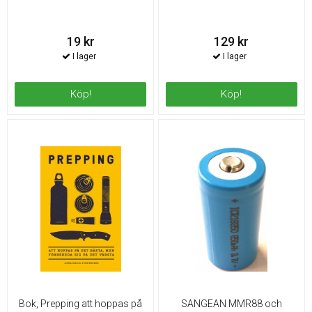
19 kr
129 kr
Köp!
Köp!
Bok, Prepping att hoppas på
SANGEAN MMR88 och