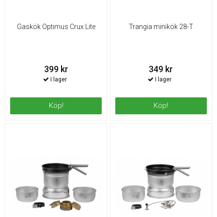
Gaskök Optimus Crux Lite
Trangia minikök 28-T
399 kr
349 kr
Köp!
Köp!