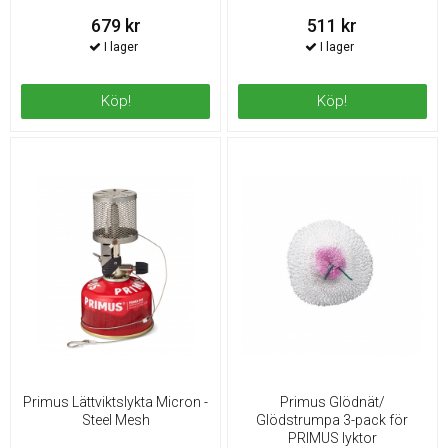
679 kr
511 kr
Köp!
Köp!
Primus Lättviktslykta Micron -
Primus Glödnät/
Steel Mesh
Glödstrumpa 3-pack för
PRIMUS lyktor