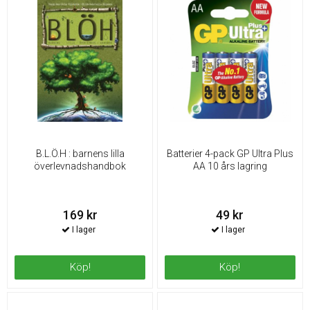
B.L.Ö.H : barnens lilla
Batterier 4-pack GP Ultra Plus
överlevnadshandbok
AA 10 års lagring
169 kr
49 kr
Köp!
Köp!