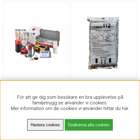
Beredskap 50-7
Brandfilt 100x100 cm -
mönstrat tygfodral
För att ge dig som besökare en bra upplevelse på
familjetrygg.se använder vi cookies.
Mer information om de cookies vi använder hittar du
här
.
18000 kr
129 kr
Hantera cookies
Godkänna alla cookies
Köp!
Köp!