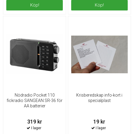
Köp!
Köp!
Nödradio Pocket 110
Krisberedskap info-kort i
fickradio SANGEAN SR-36 för
specialplast
AA batterier
319 kr
19 kr