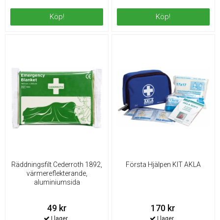
Köp!
Köp!
Räddningsfilt Cederroth 1892,
Första Hjälpen KIT AKLA
värmereflekterande,
aluminiumsida
49 kr
170 kr